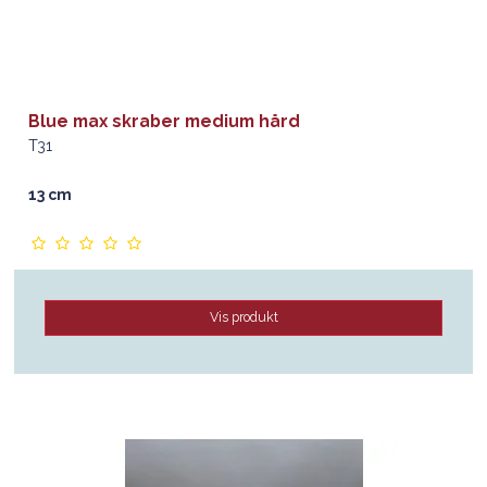
Blue max skraber medium hård
T31
13 cm
Vis produkt