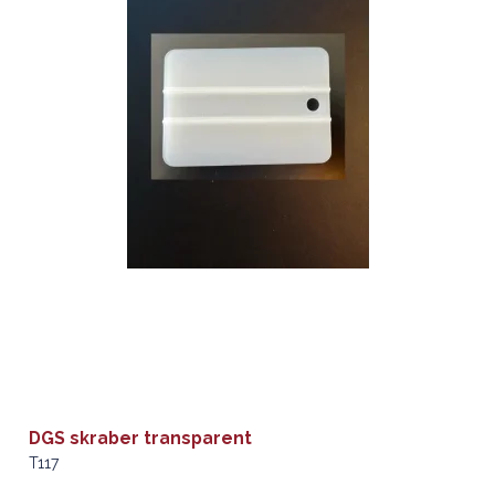
DGS skraber transparent
T117