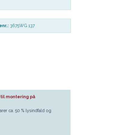
nr.:
3675WG 137
til montering på
arer ca. 50 % lysindfald og