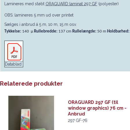
Lamineres med støbt
ORAGUARD laminat 297 GF
(polyester)
OBS: lamineres 5 mm ud over printet
Sælges i anbrud á 5 m, 10 m, 15 m osv.
Tykkelse:
140 µ
Rullebredde:
137 cm
Rullelængde:
50 m
Holdbarhed:
Datablad
Relaterede produkter
ORAGUARD 297 GF (til
window graphics) 76 cm -
Anbrud
297 GF-76