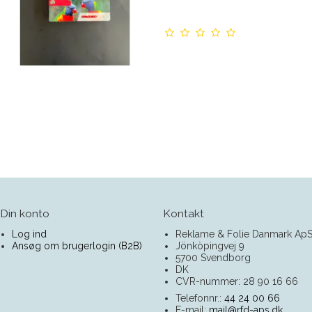
Din konto
Kontakt
Log ind
Reklame & Folie Danmark Ap
Ansøg om brugerlogin (B2B)
Jönköpingvej 9
5700 Svendborg
DK
CVR-nummer: 28 90 16 66
Telefonnr.:
44 24 00 66
E-mail
:
mail@rfd-aps.dk