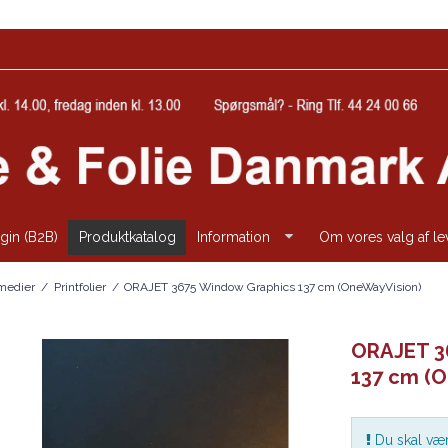
gin (B2B)
Produktkatalog
Information
Om vores valg af l
tmedier
/
Printfolier
/
ORAJET 3675 Window Graphics 137 cm (OneWayVision)
ORAJET 3
137 cm (
Du skal vær