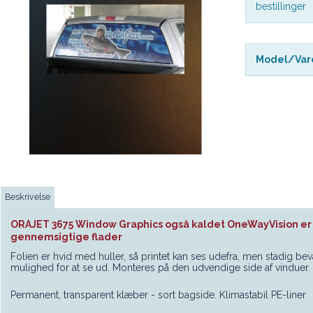
bestillinger
Model/Vare
Beskrivelse
ORAJET 3675
Window Graphics også kaldet OneWayVision er 
gennemsigtige flader
Folien er hvid med huller, så printet kan ses udefra, men stadig bev
mulighed for at se ud. Monteres på den udvendige side af vinduer.
Permanent, transparent klæber - sort bagside. Klimastabil PE-liner