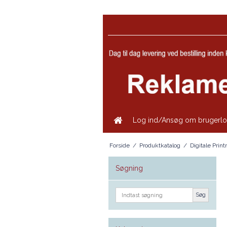
Log ind/Ansøg om brugerlo
Forside
/
Produktkatalog
/
Digitale Prin
Søgning
Søg