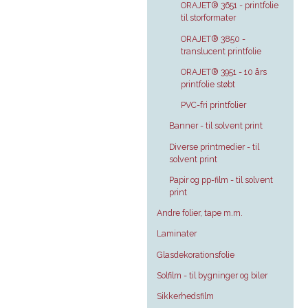
ORAJET® 3651 - printfolie
til storformater
ORAJET® 3850 -
translucent printfolie
ORAJET® 3951 - 10 års
printfolie støbt
PVC-fri printfolier
Banner - til solvent print
Diverse printmedier - til
solvent print
Papir og pp-film - til solvent
print
Andre folier, tape m.m.
Laminater
Glasdekorationsfolie
Solfilm - til bygninger og biler
Sikkerhedsfilm