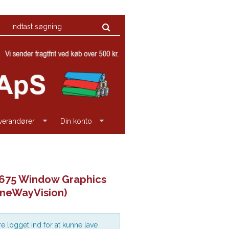
everandører
Din konto
675 Window Graphics
OneWayVision)
e logget ind for at kunne lave