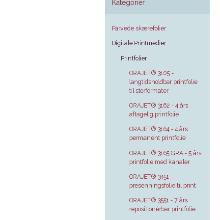
Kategorier
Farvede skærefolier
Digitale Printmedier
Printfolier
ORAJET® 3105 -
langtidsholdbar printfolie
til storformater
ORAJET® 3162 - 4 års
aftagelig printfolie
ORAJET® 3164 - 4 års
permanent printfolie
ORAJET® 3165 GRA - 5 års
printfolie med kanaler
ORAJET® 3451 -
presenningsfolie til print
ORAJET® 3551 - 7 års
repositionérbar printfolie